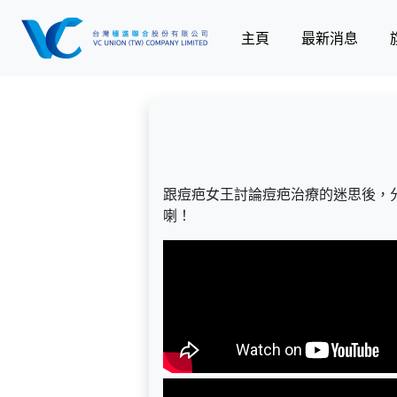
主頁
最新消息
跟痘疤女王討論痘疤治療的迷思後，
喇！