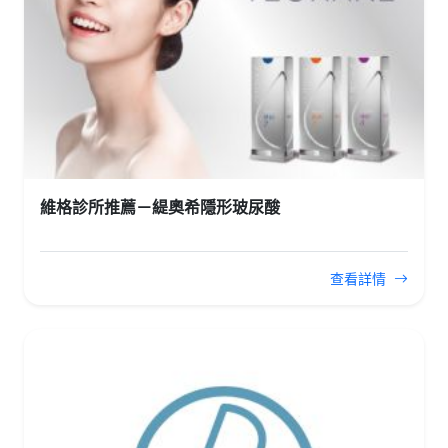
維格診所推薦－緹奧希隱形玻尿酸
查看詳情