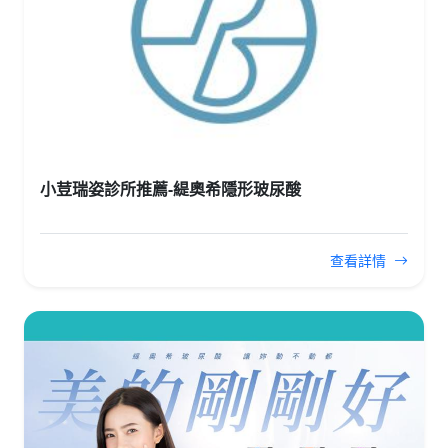
小荳瑞姿診所推薦-緹奧希隱形玻尿酸
查看詳情