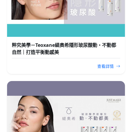
粹究美學－Teoxane緹奧希隱形玻尿酸動・不動都
自然｜打造平衡動感美
查看詳情