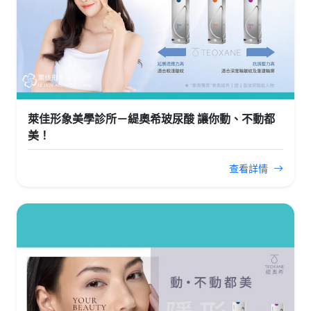
萊佳形象美學診所－緹奧希玻尿酸 讓你動、不動都
美！
查看詳情