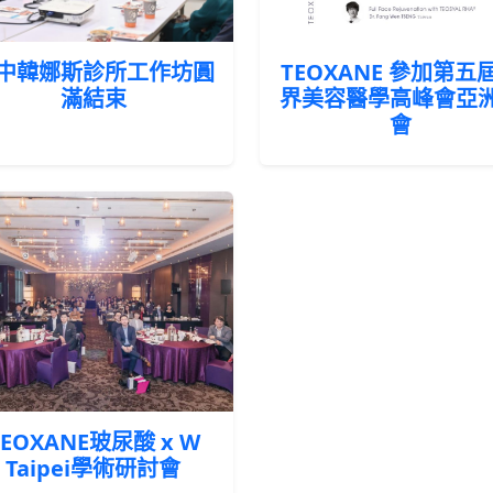
中韓娜斯診所工作坊圓
TEOXANE 參加第五
滿結束
界美容醫學高峰會亞
會
TEOXANE玻尿酸 x W
Taipei學術研討會