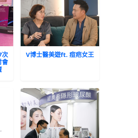
7次
V博士醫美遊ft. 痘疤女王
討會
壇